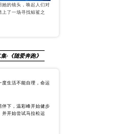
用她的镜头，唤起人们对
踏上了一场寻找鲸鲨之
二集·《随爱奔跑》
一度生活不能自理，命运
陪伴下，温彩峰开始健步
，并开始尝试马拉松运