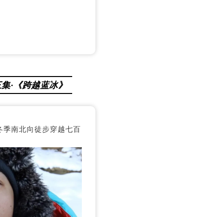
三集·《跨越蓝冰》
冬季南北向徒步穿越七百