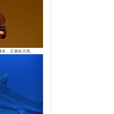
捕杀，正濒临灭绝。