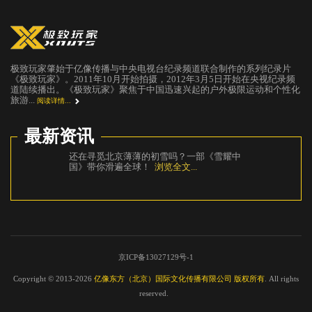
极致玩家肇始于亿像传播与中央电视台纪录频道联合制作的系列纪录片
《极致玩家》。2011年10月开始拍摄，2012年3月5日开始在央视纪录频
道陆续播出。《极致玩家》聚焦于中国迅速兴起的户外极限运动和个性化
旅游...
阅读详情...
最新资讯
耀中
《攀登者》没有讲的故事，都在这部纪录片
《
里
浏览全文...
道
现
京ICP备13027129号-1
Copyright © 2013-2026
亿像东方（北京）国际文化传播有限公司 版权所有
. All rights
reserved.