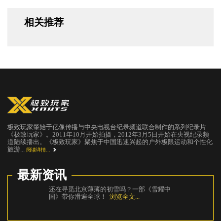
相关推荐
极致玩家肇始于亿像传播与中央电视台纪录频道联合制作的系列纪录片
《极致玩家》。2011年10月开始拍摄，2012年3月5日开始在央视纪录频
道陆续播出。《极致玩家》聚焦于中国迅速兴起的户外极限运动和个性化
旅游...
阅读详情...
最新资讯
还在寻觅北京薄薄的初雪吗？一部《雪耀中
《攀登者
国》带你滑遍全球！
浏览全文...
里
浏览全文