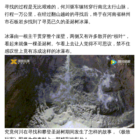
寻找的过程是无比艰难的，何川驱车辗转穿行南北太行山脉，
行程一万公里，在经过翻山越岭的寻找后，终于在河南省林州
市石板岩乡找到了寻觅已久的圣诞树冰瀑。
冰瀑由一根主干贯穿整个崖壁，两侧又有许多散开的“枝叶”，
看起来就像一棵圣诞树。乍看上去让人觉得不可思议，禁不住
感叹世上竟有冻成这样的冰瀑布。
究竟何川在寻找和攀登圣诞树期间发生了怎样的故事，《极致